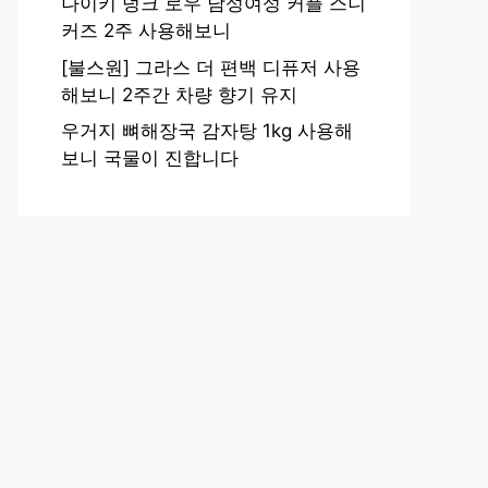
나이키 덩크 로우 남성여성 커플 스니
커즈 2주 사용해보니
[불스원] 그라스 더 편백 디퓨저 사용
해보니 2주간 차량 향기 유지
우거지 뼈해장국 감자탕 1kg 사용해
보니 국물이 진합니다