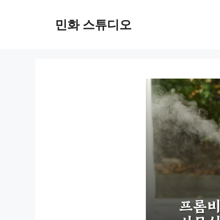
컨
텐
민화 스튜디오
츠
로
건
너
뛰
기