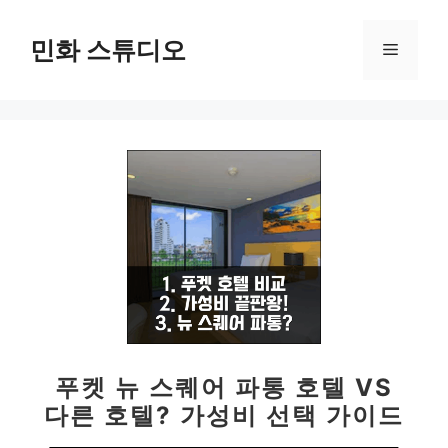
컨
텐
민화 스튜디오
메
츠
로
뉴
건
너
뛰
기
푸켓 뉴 스퀘어 파통 호텔 VS
다른 호텔? 가성비 선택 가이드