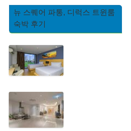
뉴 스퀘어 파통, 디럭스 트윈룸
숙박 후기