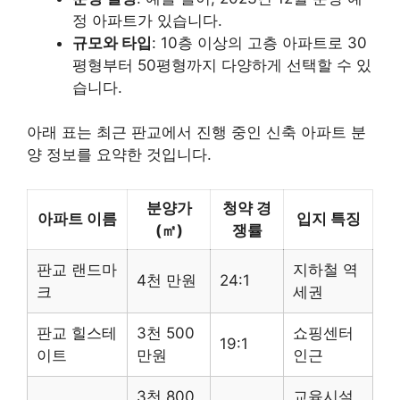
정 아파트가 있습니다.
규모와 타입
: 10층 이상의 고층 아파트로 30
평형부터 50평형까지 다양하게 선택할 수 있
습니다.
아래 표는 최근 판교에서 진행 중인 신축 아파트 분
양 정보를 요약한 것입니다.
분양가
청약 경
아파트 이름
입지 특징
(㎡)
쟁률
판교 랜드마
지하철 역
4천 만원
24:1
크
세권
판교 힐스테
3천 500
쇼핑센터
19:1
이트
만원
인근
3천 800
교육시설