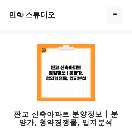
컨
텐
민화 스튜디오
메
츠
로
뉴
건
너
뛰
기
판교 신축아파트 분양정보 | 분
양가, 청약경쟁률, 입지분석