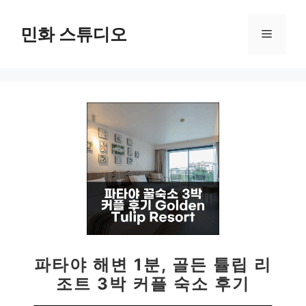
컨
텐
민화 스튜디오
메
츠
로
뉴
건
너
뛰
기
파타야 해변 1분, 골든 튤립 리
조트 3박 커플 숙소 후기