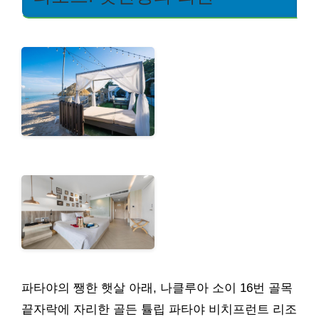
파타야의 쨍한 햇살 아래, 나클루아 소이 16번 골목
끝자락에 자리한 골든 튤립 파타야 비치프런트 리조