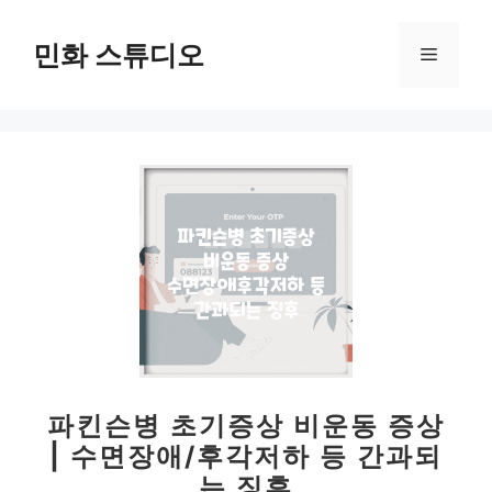
컨
텐
민화 스튜디오
메
츠
로
뉴
건
너
뛰
기
파킨슨병 초기증상 비운동 증상
| 수면장애/후각저하 등 간과되
는 징후