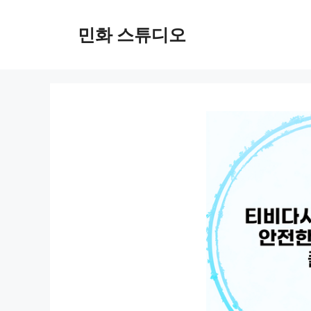
컨
텐
민화 스튜디오
츠
로
건
너
뛰
기