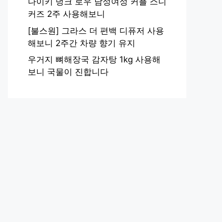
나이키 덩크 로우 남성여성 커플 스니
커즈 2주 사용해보니
[불스원] 그라스 더 편백 디퓨저 사용
해보니 2주간 차량 향기 유지
우거지 뼈해장국 감자탕 1kg 사용해
보니 국물이 진합니다