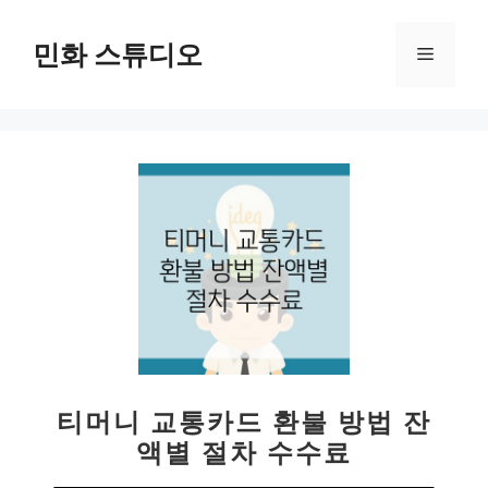
컨
텐
민화 스튜디오
메
츠
로
뉴
건
너
뛰
기
티머니 교통카드 환불 방법 잔
액별 절차 수수료