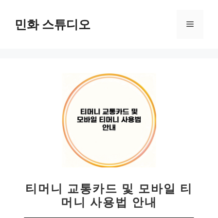
컨
텐
민화 스튜디오
메
츠
로
뉴
건
너
뛰
기
티머니 교통카드 및 모바일 티
머니 사용법 안내