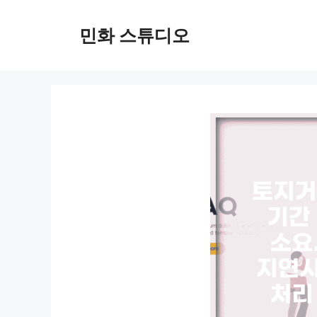
컨
텐
민화 스튜디오
츠
로
건
너
뛰
기