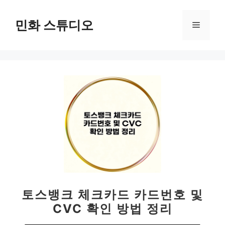
컨
텐
민화 스튜디오
메
츠
로
뉴
건
너
뛰
기
토스뱅크 체크카드 카드번호 및
CVC 확인 방법 정리