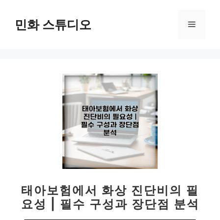
컨
텐
민화 스튜디오
메
츠
로
뉴
건
너
뛰
기
태아보험에서 화상 진단비의 필
요성 | 필수 구성과 장단점 분석