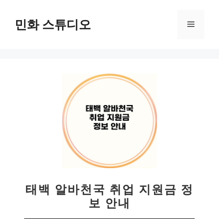
컨
텐
민화 스튜디오
메
츠
로
뉴
건
너
뛰
기
태백 알바천국 취업 지원금 정
보 안내