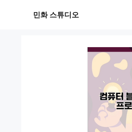
컨
텐
민화 스튜디오
츠
로
건
너
뛰
기