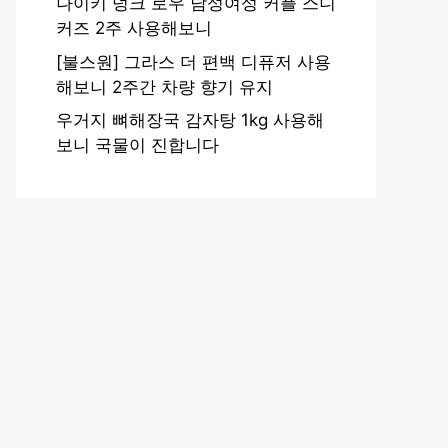
나이키 덩크 로우 남성여성 커플 스니
커즈 2주 사용해보니
[불스원] 그라스 더 편백 디퓨저 사용
해보니 2주간 차량 향기 유지
우거지 뼈해장국 감자탕 1kg 사용해
보니 국물이 진합니다