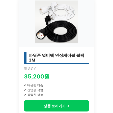
파워존 멀티탭 연장케이블 블랙
3M
한성공구
35,200원
✔ 대용량 제습
✔ 산업용 적합
✔ 강력한 성능
상품 보러가기 →