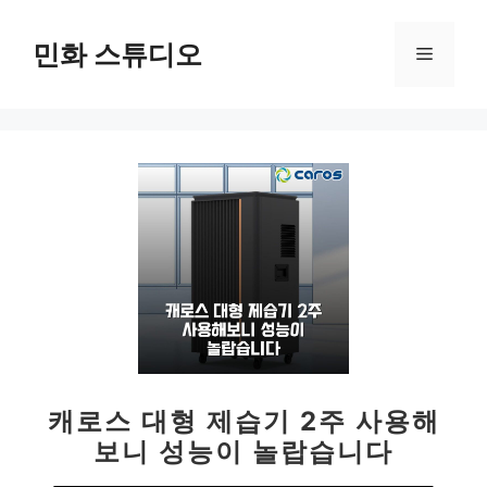
컨
텐
민화 스튜디오
메
츠
로
뉴
건
너
뛰
기
캐로스 대형 제습기 2주 사용해
보니 성능이 놀랍습니다