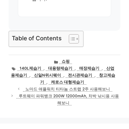
Table of Contents
카
쇼핑
테
태
140L제습기
,
대용량제습기
,
매장제습기
,
산업
고
그
용제습기
,
신일N위시웨이
,
전시관제습기
,
창고제습
리
기
,
캐로스 대형제습기
노마드 애플워치 티타늄 스트랩 2주 사용해보니
루트웨이 파워뱅크 200W 12000mAh, 차박 낚시용 사용
해보니