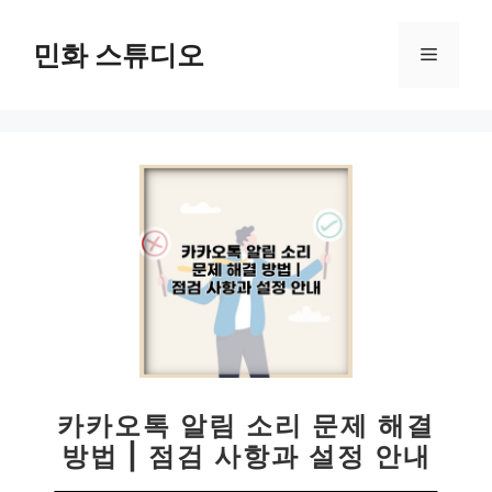
컨
텐
민화 스튜디오
메
츠
로
뉴
건
너
뛰
기
카카오톡 알림 소리 문제 해결
방법 | 점검 사항과 설정 안내