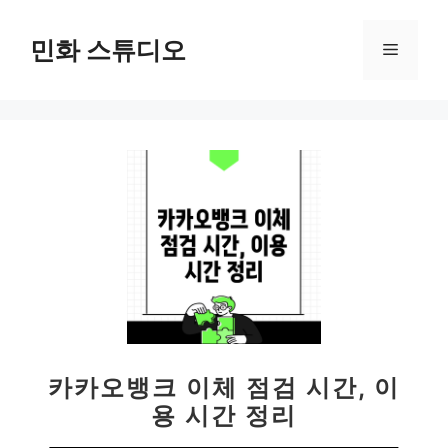
컨
텐
민화 스튜디오
메
츠
로
뉴
건
너
뛰
기
카카오뱅크 이체 점검 시간, 이
용 시간 정리