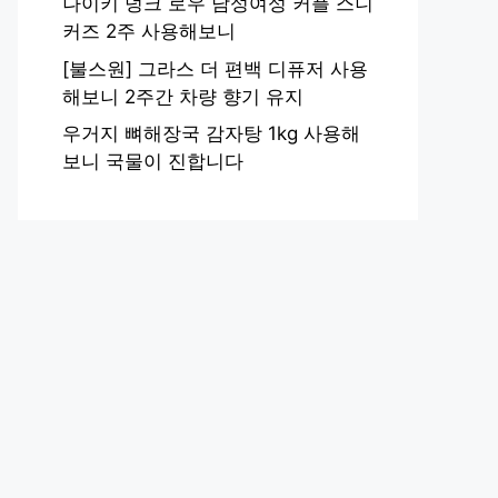
나이키 덩크 로우 남성여성 커플 스니
커즈 2주 사용해보니
[불스원] 그라스 더 편백 디퓨저 사용
해보니 2주간 차량 향기 유지
우거지 뼈해장국 감자탕 1kg 사용해
보니 국물이 진합니다