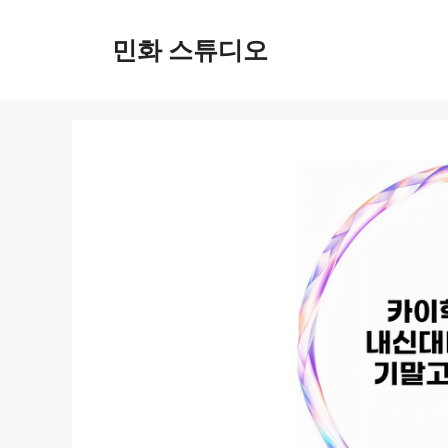
컨
텐
민화 스튜디오
츠
로
건
너
뛰
기