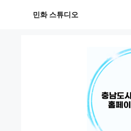
컨
텐
민화 스튜디오
츠
로
건
너
뛰
기