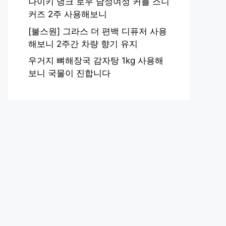
나이키 덩크 로우 남성여성 커플 스니
커즈 2주 사용해보니
[불스원] 그라스 더 편백 디퓨저 사용
해보니 2주간 차량 향기 유지
우거지 뼈해장국 감자탕 1kg 사용해
보니 국물이 진합니다