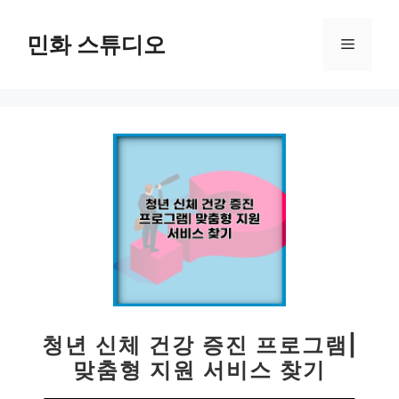
컨
텐
민화 스튜디오
메
츠
로
뉴
건
너
뛰
기
청년 신체 건강 증진 프로그램|
맞춤형 지원 서비스 찾기