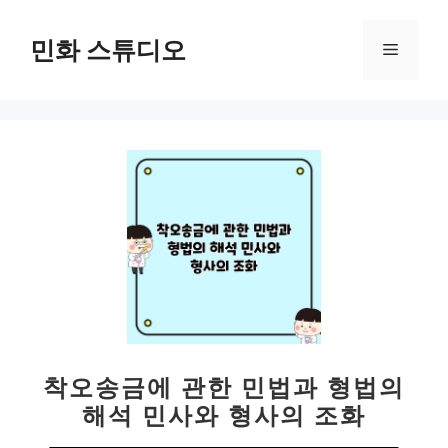
컨
텐
민화 스튜디오
메
츠
로
뉴
건
너
뛰
기
착오송금에 관한 민법과 형법의
해석 민사와 형사의 조화