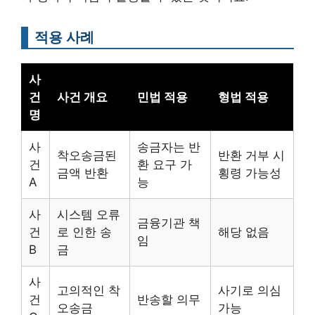
적용 사례
사
건
사건 개요
민법 적용
형법 적용
명
사
송금자는 반
착오송금된
반환 거부 시
건
환 요구 가
금액 반환
횡령 가능성
A
능
사
시스템 오류
금융기관 책
건
로 인한 송
해당 없음
임
B
금
사
고의적인 착
사기로 의심
건
반송할 의무
오송금
가능