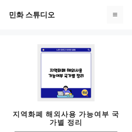
컨
텐
민화 스튜디오
메
츠
로
뉴
건
너
뛰
기
지역화폐 해외사용 가능여부 국
가별 정리