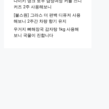
나이키 덩크 로우 남성여성 커플 스니
커즈 2주 사용해보니
[불스원] 그라스 더 편백 디퓨저 사용
해보니 2주간 차량 향기 유지
우거지 뼈해장국 감자탕 1kg 사용해
보니 국물이 진합니다