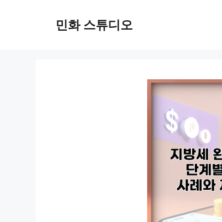
컨
텐
민화 스튜디오
츠
로
건
너
뛰
기