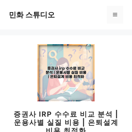
컨
텐
민화 스튜디오
메
츠
로
뉴
건
너
뛰
기
증권사 IRP 수수료 비교 분석 |
운용사별 실질 비용 | 은퇴설계
비용 최적화