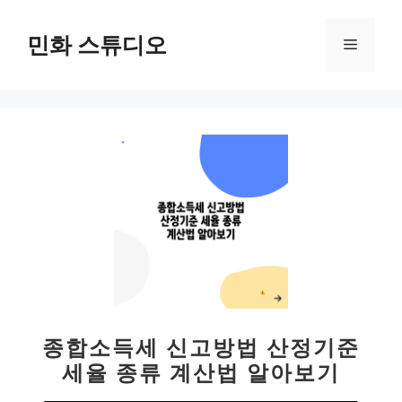
컨
텐
민화 스튜디오
메
츠
로
뉴
건
너
뛰
기
종합소득세 신고방법 산정기준
세율 종류 계산법 알아보기