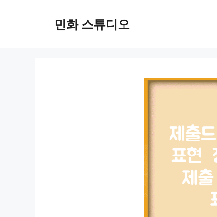
컨
텐
민화 스튜디오
츠
로
건
너
뛰
기