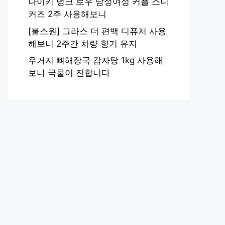
나이키 덩크 로우 남성여성 커플 스니
커즈 2주 사용해보니
[불스원] 그라스 더 편백 디퓨저 사용
해보니 2주간 차량 향기 유지
우거지 뼈해장국 감자탕 1kg 사용해
보니 국물이 진합니다