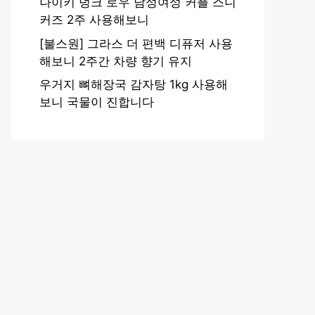
나이키 덩크 로우 남성여성 커플 스니
커즈 2주 사용해보니
[불스원] 그라스 더 편백 디퓨저 사용
해보니 2주간 차량 향기 유지
우거지 뼈해장국 감자탕 1kg 사용해
보니 국물이 진합니다