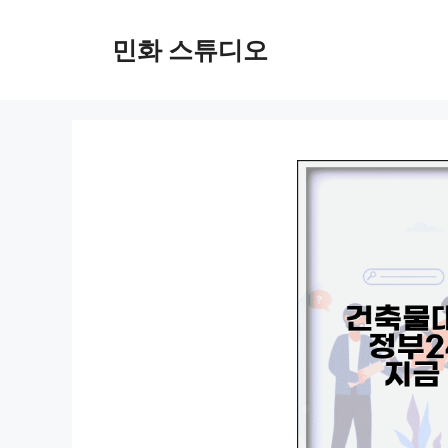
컨
텐
민화 스튜디오
츠
로
건
너
뛰
기