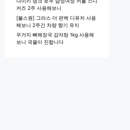
나이키 덩크 로우 남성여성 커플 스니
커즈 2주 사용해보니
[불스원] 그라스 더 편백 디퓨저 사용
해보니 2주간 차량 향기 유지
우거지 뼈해장국 감자탕 1kg 사용해
보니 국물이 진합니다