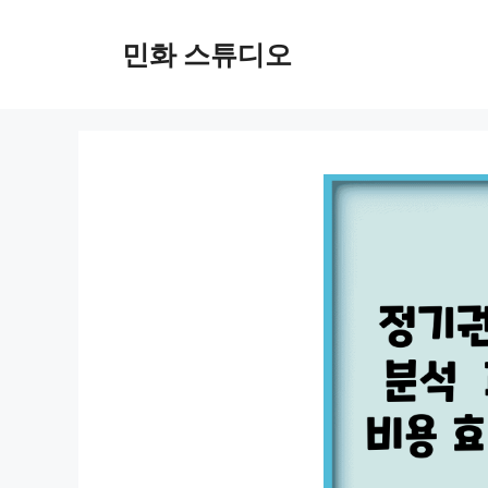
컨
텐
민화 스튜디오
츠
로
건
너
뛰
기