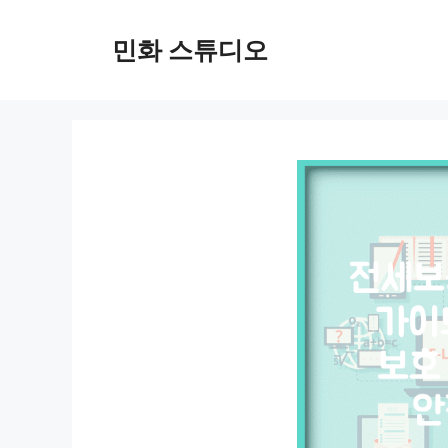
컨
텐
민화 스튜디오
츠
로
건
너
뛰
기