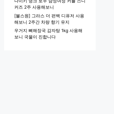
나이키 덩크 로우 남성여성 커플 스니
커즈 2주 사용해보니
[불스원] 그라스 더 편백 디퓨저 사용
해보니 2주간 차량 향기 유지
우거지 뼈해장국 감자탕 1kg 사용해
보니 국물이 진합니다