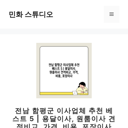
컨
텐
민화 스튜디오
메
츠
로
뉴
건
너
뛰
기
전남 함평군 이사업체 추천 베
스트 5 | 용달이사, 원룸이사 견
적비교, 가격, 비용, 포장이사