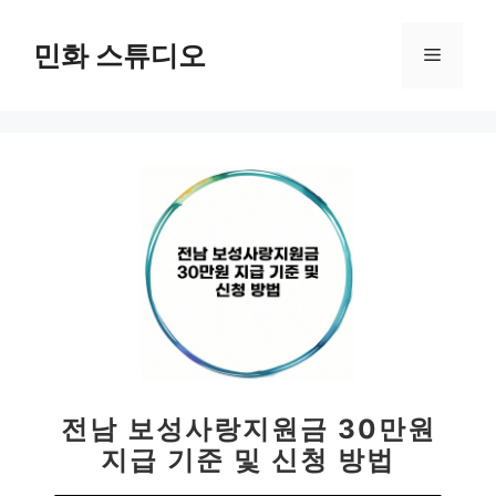
컨
텐
민화 스튜디오
메
츠
로
뉴
건
너
뛰
기
전남 보성사랑지원금 30만원
지급 기준 및 신청 방법