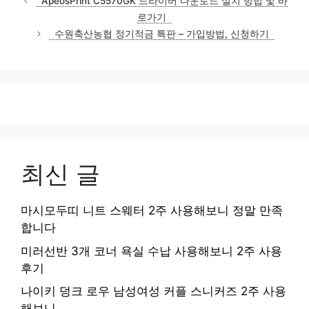
ApeosPrint C5570GK 드라이버 다운로드 설치 방법 및 바
고
로가기
리
수원축산농협 정기적금 특판 – 가입방법, 신청하기
최신 글
마시모두띠 니트 스웨터 2주 사용해보니 정말 만족
합니다
미러선반 3개 코너 욕실 수납 사용해보니 2주 사용
후기
나이키 덩크 로우 남성여성 커플 스니커즈 2주 사용
해보니