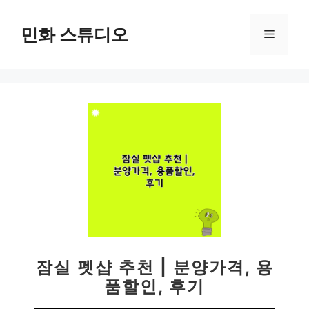
컨
텐
민화 스튜디오
메
츠
로
뉴
건
너
뛰
기
잠실 펫샵 추천 | 분양가격, 용
품할인, 후기