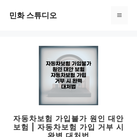
컨
텐
민화 스튜디오
메
츠
로
뉴
건
너
뛰
기
자동차보험 가입불가 원인 대안
보험 | 자동차보험 가입 거부 시
완벽 대처법