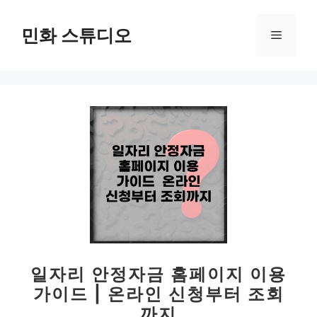
컨
텐
민화 스튜디오
메
츠
로
뉴
건
너
뛰
기
일자리 안정자금 홈페이지 이용
가이드 | 온라인 신청부터 조회
까지