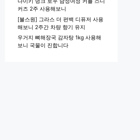
나이키 덩크 로우 남성여성 커플 스니
커즈 2주 사용해보니
[불스원] 그라스 더 편백 디퓨저 사용
해보니 2주간 차량 향기 유지
우거지 뼈해장국 감자탕 1kg 사용해
보니 국물이 진합니다