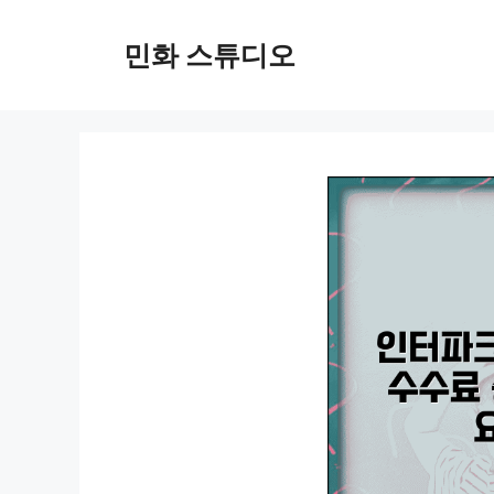
컨
텐
민화 스튜디오
츠
로
건
너
뛰
기