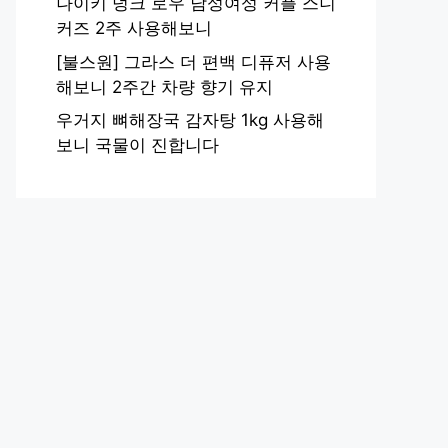
나이키 덩크 로우 남성여성 커플 스니
커즈 2주 사용해보니
[불스원] 그라스 더 편백 디퓨저 사용
해보니 2주간 차량 향기 유지
우거지 뼈해장국 감자탕 1kg 사용해
보니 국물이 진합니다