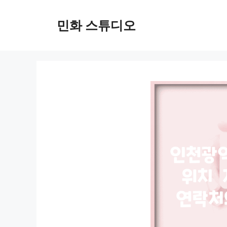
컨
텐
민화 스튜디오
츠
로
건
너
뛰
기