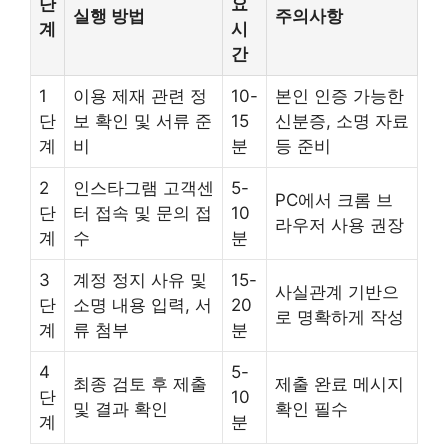
단
요
실행 방법
주의사항
계
시
간
1
이용 제재 관련 정
10-
본인 인증 가능한
단
보 확인 및 서류 준
15
신분증, 소명 자료
계
비
분
등 준비
2
인스타그램 고객센
5-
PC에서 크롬 브
단
터 접속 및 문의 접
10
라우저 사용 권장
계
수
분
3
계정 정지 사유 및
15-
사실관계 기반으
단
소명 내용 입력, 서
20
로 명확하게 작성
계
류 첨부
분
4
5-
최종 검토 후 제출
제출 완료 메시지
단
10
및 결과 확인
확인 필수
계
분