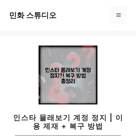
컨
텐
민화 스튜디오
메
츠
로
뉴
건
너
뛰
기
인스타 몰래보기 계정 정지 | 이
용 제재 + 복구 방법