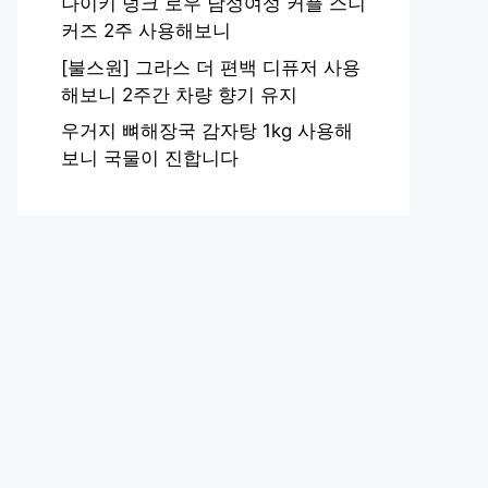
나이키 덩크 로우 남성여성 커플 스니
커즈 2주 사용해보니
[불스원] 그라스 더 편백 디퓨저 사용
해보니 2주간 차량 향기 유지
우거지 뼈해장국 감자탕 1kg 사용해
보니 국물이 진합니다