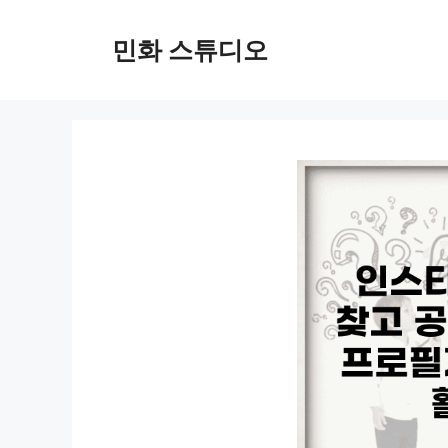
컨
텐
민화 스튜디오
츠
로
건
너
뛰
기