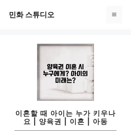
컨
텐
민화 스튜디오
메
츠
로
뉴
건
너
뛰
기
이혼할 때 아이는 누가 키우나
요 | 양육권 | 이혼 | 아동