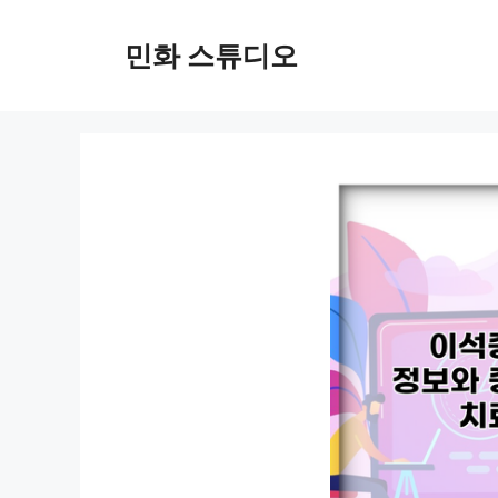
컨
텐
민화 스튜디오
츠
로
건
너
뛰
기