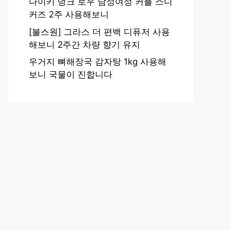
나이키 덩크 로우 남성여성 커플 스니
커즈 2주 사용해보니
[불스원] 그라스 더 편백 디퓨저 사용
해보니 2주간 차량 향기 유지
우거지 뼈해장국 감자탕 1kg 사용해
보니 국물이 진합니다