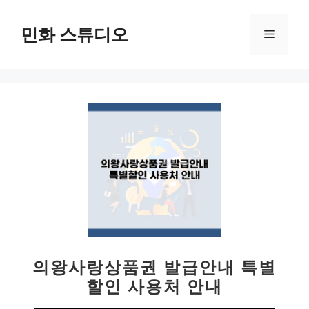
컨
텐
민화 스튜디오
메
츠
로
뉴
건
너
뛰
기
의왕사랑상품권 발급안내 특별
할인 사용처 안내