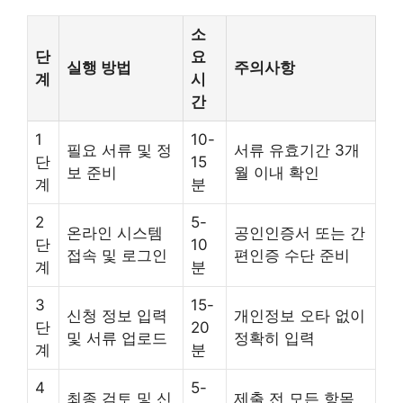
소
단
요
실행 방법
주의사항
계
시
간
1
10-
필요 서류 및 정
서류 유효기간 3개
단
15
보 준비
월 이내 확인
계
분
2
5-
온라인 시스템
공인인증서 또는 간
단
10
접속 및 로그인
편인증 수단 준비
계
분
3
15-
신청 정보 입력
개인정보 오타 없이
단
20
및 서류 업로드
정확히 입력
계
분
4
5-
최종 검토 및 신
제출 전 모든 항목