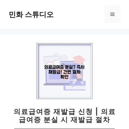
컨
텐
민화 스튜디오
메
츠
로
뉴
건
너
뛰
기
의료급여증 재발급 신청 | 의료
급여증 분실 시 재발급 절차