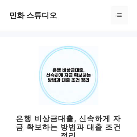
컨
텐
민화 스튜디오
메
츠
로
뉴
건
너
뛰
기
은행 비상금대출, 신속하게 자
금 확보하는 방법과 대출 조건
정리