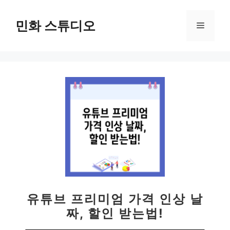
컨
텐
민화 스튜디오
메
츠
로
뉴
건
너
뛰
기
유튜브 프리미엄 가격 인상 날
짜, 할인 받는법!