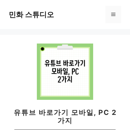
컨
텐
민화 스튜디오
메
츠
로
뉴
건
너
뛰
기
유튜브 바로가기 모바일, PC 2
가지