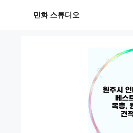
컨
텐
민화 스튜디오
츠
로
건
너
뛰
기