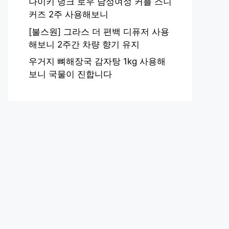
나이키 덩크 로우 남성여성 커플 스니
커즈 2주 사용해보니
[불스원] 그라스 더 편백 디퓨저 사용
해보니 2주간 차량 향기 유지
우거지 뼈해장국 감자탕 1kg 사용해
보니 국물이 진합니다