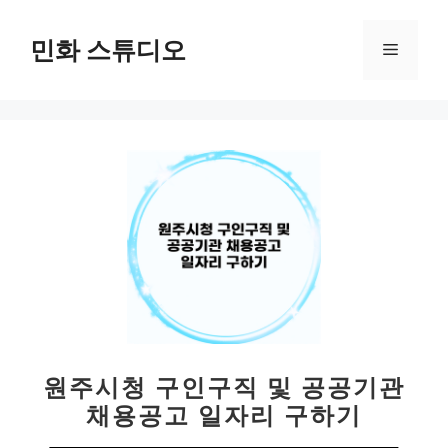
컨
텐
민화 스튜디오
메
츠
로
뉴
건
너
뛰
기
원주시청 구인구직 및 공공기관
채용공고 일자리 구하기