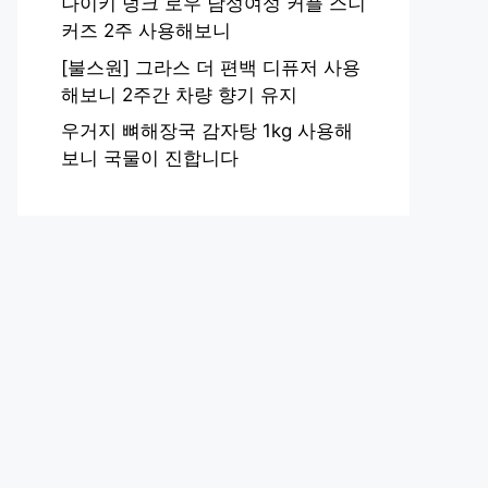
나이키 덩크 로우 남성여성 커플 스니
커즈 2주 사용해보니
[불스원] 그라스 더 편백 디퓨저 사용
해보니 2주간 차량 향기 유지
우거지 뼈해장국 감자탕 1kg 사용해
보니 국물이 진합니다