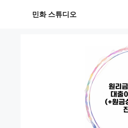
컨
텐
민화 스튜디오
츠
로
건
너
뛰
기