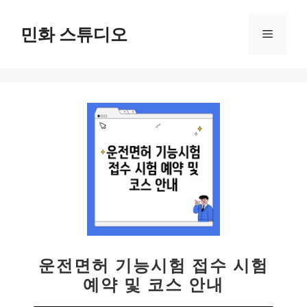
컨
텐
민화 스튜디오
메
츠
로
뉴
건
너
뛰
기
운전면허 기능시험 접수 시험
예약 및 코스 안내