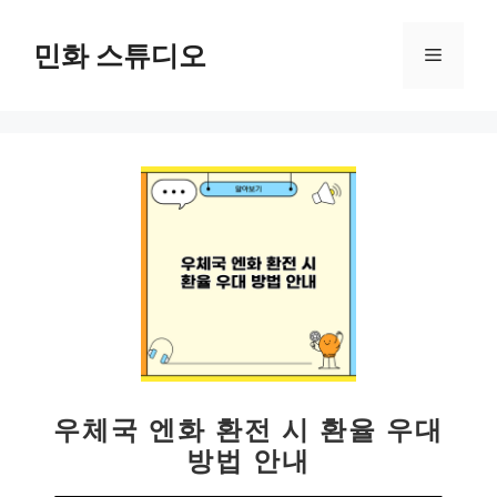
컨
텐
민화 스튜디오
메
츠
로
뉴
건
너
뛰
기
우체국 엔화 환전 시 환율 우대
방법 안내