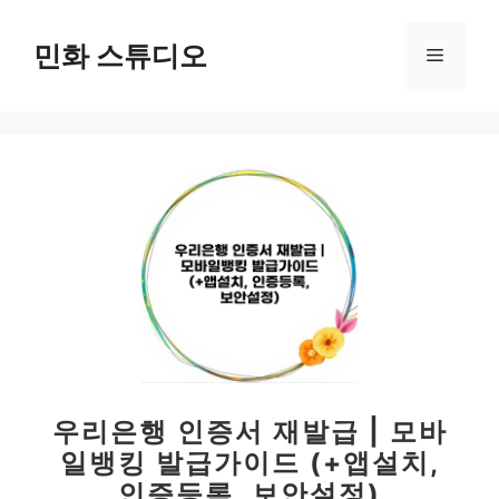
컨
텐
민화 스튜디오
메
츠
로
뉴
건
너
뛰
기
우리은행 인증서 재발급 | 모바
일뱅킹 발급가이드 (+앱설치,
인증등록, 보안설정)